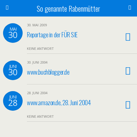
So genannte Rabenmütter
30. MAI 2009
MAI
30
Reportage in der FÜR SIE
KEINE ANTWORT
30. JUNI 2004
JUNI
30
www.buchblogger.de
28. JUNI 2004
JUNI
28
www.amazon.de, 28. Juni 2004
KEINE ANTWORT